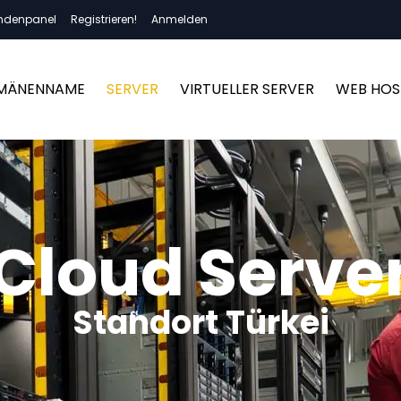
ndenpanel
Registrieren!
Anmelden
MÄNENNAME
SERVER
VIRTUELLER SERVER
WEB HOS
Cloud Serve
Standort Türkei